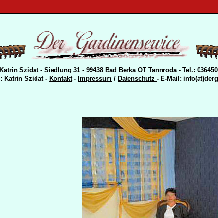
atrin Szidat - Siedlung 31 - 99438 Bad Berka OT Tannroda - Tel.: 036450
: Katrin Szidat -
Kontakt
-
Impressum
/
Datenschutz
- E-Mail:
info(at)der