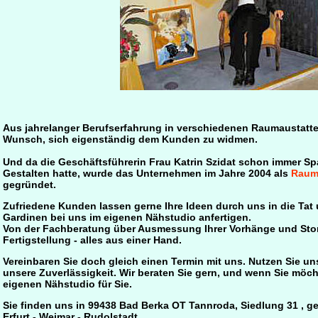
Aus jahrelanger Berufserfahrung in verschiedenen Raumaustatt
Wunsch, sich eigenständig dem Kunden zu widmen.
Und da die Geschäftsführerin Frau Katrin Szidat schon immer Sp
Gestalten hatte, wurde das Unternehmen im Jahre 2004 als
Rauma
gegründet.
Zufriedene Kunden lassen gerne Ihre Ideen durch uns in die Tat
Gardinen bei uns im eigenen Nähstudio anfertigen.
Von der Fachberatung über Ausmessung Ihrer Vorhänge und Stor
Fertigstellung - alles aus einer Hand.
Vereinbaren Sie doch gleich einen Termin mit uns. Nutzen Sie u
unsere Zuverlässigkeit. Wir beraten Sie gern, und wenn Sie möc
eigenen Nähstudio für Sie.
Sie finden uns in 99438 Bad Berka OT Tannroda, Siedlung 31 , g
Erfurt - Weimar - Rudolstadt.