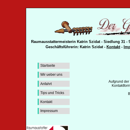
Raumausstattermeisterin Katrin Szidat - Siedlung 31 - 
Geschäftsführerin: Katrin Szidat -
Kontakt
-
Im
Startseite
Wir ueber uns
Aufgrund der
Anfahrt
Kontaktform
Tips und Tricks
B
Kontakt
Impressum