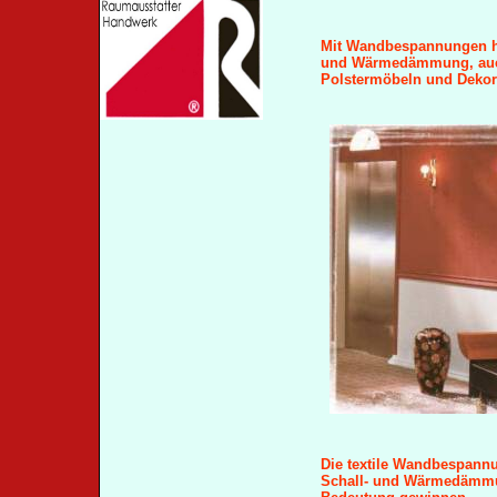
Mit Wandbespannungen ha
und Wärmedämmung, auch
Polstermöbeln und Dekora
Die textile Wandbespannun
Schall- und Wärmedämmun