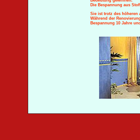
Bedeutung gewinnen.
Die Bespannung aus Stof
Sie ist trotz des höheren
Während der Renovierungs
Bespannung 10 Jahre und