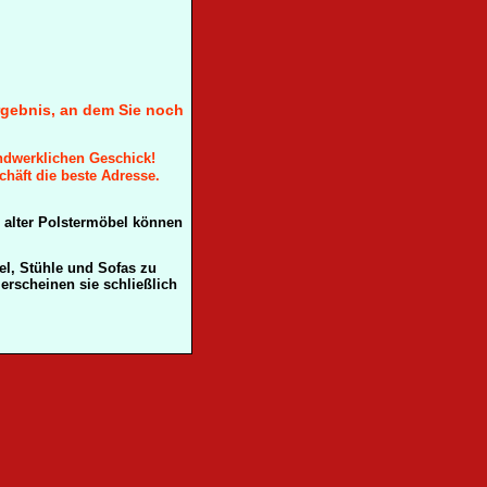
Ergebnis, an dem Sie noch
ndwerklichen Geschick!
chäft die beste Adresse.
n alter Polstermöbel können
el, Stühle und Sofas zu
rscheinen sie schließlich