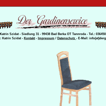
atrin Szidat - Siedlung 31 - 99438 Bad Berka OT Tannroda - Tel.: 036450
: Katrin Szidat -
Kontakt
-
Impressum
/
Datenschutz
- E-Mail:
info(at)der