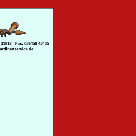
-31812 - Fax: 036450-43435
gardinenservice.de