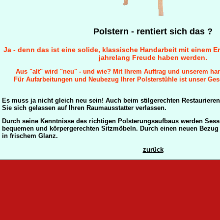
Polstern - rentiert sich das ?
Ja - denn das ist eine solide, klassische Handarbeit mit einem 
jahrelang Freude haben werden.
Aus "alt" wird "neu" - und wie? Mit Ihrem Auftrag und unserem ha
Für Aufarbeitungen und Neubezug Ihrer Polsterstühle ist unser Ges
Es muss ja nicht gleich neu sein! Auch beim stilgerechten Restauriere
Sie sich gelassen auf Ihren Raumausstatter verlassen.
Durch seine Kenntnisse des richtigen Polsterungsaufbaus werden Sess
bequemen und körpergerechten Sitzmöbeln. Durch einen neuen Bezug e
in frischem Glanz.
zurück