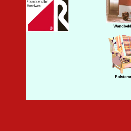
.
Wandbekl
.
Polstera